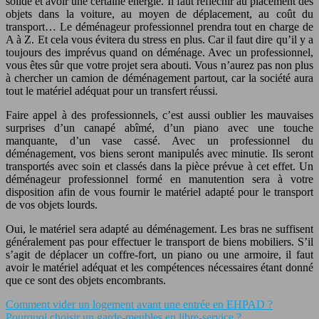
solide et avoir une certaine énergie. Il faut réfléchir au placement des
objets dans la voiture, au moyen de déplacement, au coût du
transport… Le déménageur professionnel prendra tout en charge de
A à Z. Et cela vous évitera du stress en plus. Car il faut dire qu’il y a
toujours des imprévus quand on déménage. Avec un professionnel,
vous êtes sûr que votre projet sera abouti. Vous n’aurez pas non plus
à chercher un camion de déménagement partout, car la société aura
tout le matériel adéquat pour un transfert réussi.
Faire appel à des professionnels, c’est aussi oublier les mauvaises
surprises d’un canapé abîmé, d’un piano avec une touche
manquante, d’un vase cassé. Avec un professionnel du
déménagement, vos biens seront manipulés avec minutie. Ils seront
transportés avec soin et classés dans la pièce prévue à cet effet. Un
déménageur professionnel formé en manutention sera à votre
disposition afin de vous fournir le matériel adapté pour le transport
de vos objets lourds.
Oui, le matériel sera adapté au déménagement. Les bras ne suffisent
généralement pas pour effectuer le transport de biens mobiliers. S’il
s’agit de déplacer un coffre-fort, un piano ou une armoire, il faut
avoir le matériel adéquat et les compétences nécessaires étant donné
que ce sont des objets encombrants.
Comment vider un logement avant une entrée en EHPAD ?
Pourquoi choisir un garde-meubles en libre-service ?