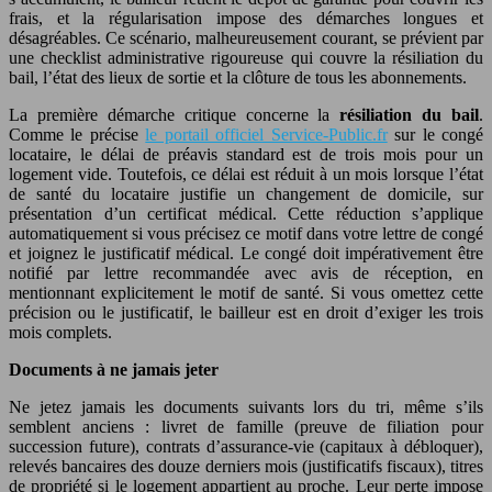
frais, et la régularisation impose des démarches longues et
désagréables. Ce scénario, malheureusement courant, se prévient par
une checklist administrative rigoureuse qui couvre la résiliation du
bail, l’état des lieux de sortie et la clôture de tous les abonnements.
La première démarche critique concerne la
résiliation du bail
.
Comme le précise
le portail officiel Service-Public.fr
sur le congé
locataire, le délai de préavis standard est de trois mois pour un
logement vide. Toutefois, ce délai est réduit à un mois lorsque l’état
de santé du locataire justifie un changement de domicile, sur
présentation d’un certificat médical. Cette réduction s’applique
automatiquement si vous précisez ce motif dans votre lettre de congé
et joignez le justificatif médical. Le congé doit impérativement être
notifié par lettre recommandée avec avis de réception, en
mentionnant explicitement le motif de santé. Si vous omettez cette
précision ou le justificatif, le bailleur est en droit d’exiger les trois
mois complets.
Documents à ne jamais jeter
Ne jetez jamais les documents suivants lors du tri, même s’ils
semblent anciens : livret de famille (preuve de filiation pour
succession future), contrats d’assurance-vie (capitaux à débloquer),
relevés bancaires des douze derniers mois (justificatifs fiscaux), titres
de propriété si le logement appartient au proche. Leur perte impose