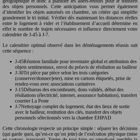
géographique et donc à planifier les allers-retours pour le transfert
des objets personnels. Cette anticipation vous permet également
d’identifier les objets autorisés en chambre, un critère qui simplifie
grandement le tri initial. Vérifier dès maintenant les distances réelles
entre le logement à vider et l’établissement d’accueil détermine en
effet le nombre de trajets nécessaires et influence directement votre
calendrier de J-45 à J-7.
Le calendrier optimal observé dans les déménagements réussis suit
cette séquence :
J-45
Réunion familiale pour inventaire global et attribution des
objets sentimentaux, envoi du préavis de résiliation au bailleur
J-30
Tri pièce par pièce selon les trois catégories
(conserver/donner/jeter), mise en cartons étiquetés, prise de
rendez-vous avec associations caritatives
J-15
Débarras des encombrants, dons validés, début des
résiliations (électricité, internet, assurance habitation), transfert
courrier La Poste
J-7
Nettoyage complet du logement, état des lieux de sortie
avec le bailleur, restitution des clés, transfert des objets
personnels sélectionnés vers la chambre EHPAD
Cette chronologie respecte un principe simple : séparer les décisions
(qui garde quoi, qu’est-ce qu’on jette) de l’exécution physique (mise
en cartons, transport). Tenter de tout faire en simultané amplifie la